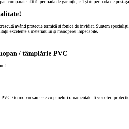
an cumparate atât în perioada de garanție, cât și în perioada de post-gara
alitate!
escută având protecție termică și fonică de invidiat. Suntem specialiști î
lității excelente a meterialului și manoperei impecabile.
termopan / tâmplărie PVC
an !
e PVC / termopan sau cele cu paneluri ornamentale iti vor oferi protectie