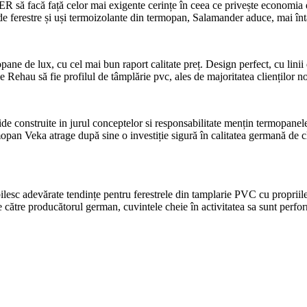
 facă față celor mai exigente cerințe în ceea ce privește economia de 
de ferestre și uși termoizolante din termopan, Salamander aduce, mai întâi 
e de lux, cu cel mai bun raport calitate preț. Design perfect, cu linii 
 Rehau să fie profilul de tâmplărie pvc, ales de majoritatea clienților no
ide construite in jurul conceptelor si responsabilitate mențin termopan
opan Veka atrage după sine o investiție sigură în calitatea germană de cl
c adevărate tendințe pentru ferestrele din tamplarie PVC cu propriile pr
 de către producătorul german, cuvintele cheie în activitatea sa sunt perfo