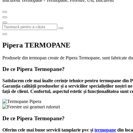
Bucuresti Termopane - Termopane, Ferestre, Usi, Bucuresti
Pipera TERMOPANE
Produsele din termopan create de Pipera Termopane, sunt fabricate dupa
De ce Pipera Termopane?
Satisfacem cele mai înalte cerințe tehnice pentru termopane din 
Garanția calității produselor și a serviciilor specialiștilor noștri n
față de client. Confortul, aspectul estetic și funcționalitatea sunt 
De ce Pipera Termopane?
Oferim cele mai bune servicii tamplarie pvc și
termopane
din loca