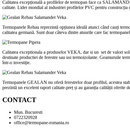
Calitatea excepțională a profilelor de termopan face ca SALAMANDER să
calitate. Lider mondial al industriei profilelor PVC pentru construcția 
Termopanele Rehau reprezintă opțiunea ideală atunci când cauți termopan
calitatea germană. Sunt doar câteva dintre atuurile care fac termopanele
Calitatea exceptionala a produselor VEKA, dar si un set de valori sol
destinate productiei de ferestre sau usi termoizolante. Geamuruile term
într-o investiție.
Termopanele GEALAN nu oferă ferestrelor doar profilul, acestea stabiles
prezintă un excelent raport calitate-preț și au garanția calității oferite
CONTACT
Mun. Bucuresti
0722320928
office@termopane-romania.ro