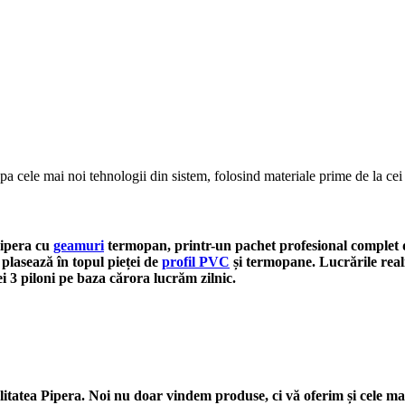
 cele mai noi tehnologii din sistem, folosind materiale prime de la cei 
Pipera cu
geamuri
termopan, printr-un pachet profesional complet de 
e plasează în topul pieței de
profil PVC
și termopane.
Lucrările real
cei 3 piloni pe baza cărora lucrăm zilnic.
litatea Pipera. Noi nu doar vindem produse, ci vă oferim și cele ma