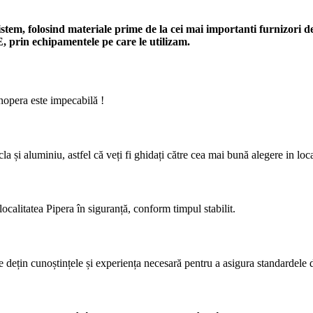
sistem, folosind materiale prime de la cei mai importanti furnizori
E, prin echipamentele pe care le utilizam.
nopera este impecabilă !
la și aluminiu, astfel că veți fi ghidați către cea mai bună alegere in loca
calitatea Pipera în siguranță, conform timpul stabilit.
e dețin cunoștințele și experiența necesară pentru a asigura standardele 