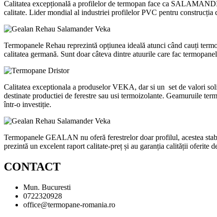
Calitatea excepțională a profilelor de termopan face ca SALAMANDER să
calitate. Lider mondial al industriei profilelor PVC pentru construcția 
Termopanele Rehau reprezintă opțiunea ideală atunci când cauți termopan
calitatea germană. Sunt doar câteva dintre atuurile care fac termopanele
Calitatea exceptionala a produselor VEKA, dar si un set de valori sol
destinate productiei de ferestre sau usi termoizolante. Geamuruile term
într-o investiție.
Termopanele GEALAN nu oferă ferestrelor doar profilul, acestea stabiles
prezintă un excelent raport calitate-preț și au garanția calității oferite
CONTACT
Mun. Bucuresti
0722320928
office@termopane-romania.ro