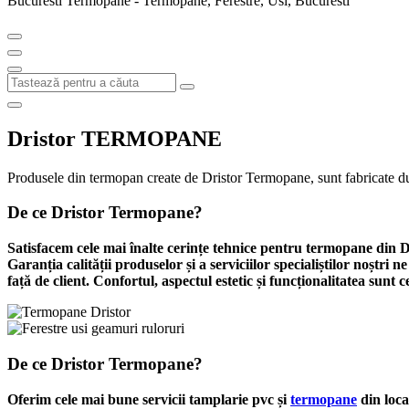
Bucuresti Termopane - Termopane, Ferestre, Usi, Bucuresti
Dristor TERMOPANE
Produsele din termopan create de Dristor Termopane, sunt fabricate dup
De ce Dristor Termopane?
Satisfacem cele mai înalte cerințe tehnice pentru termopane din 
Garanția calității produselor și a serviciilor specialiștilor noștri n
față de client. Confortul, aspectul estetic și funcționalitatea sunt 
De ce Dristor Termopane?
Oferim cele mai bune servicii tamplarie pvc și
termopane
din loca