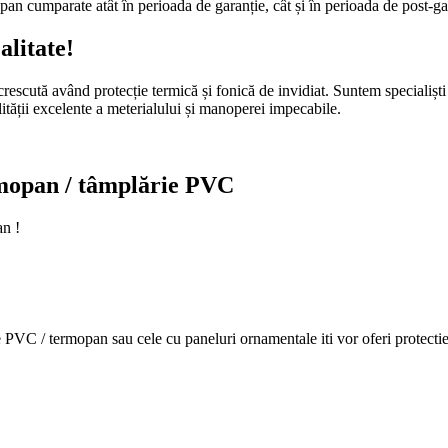
n cumparate atât în perioada de garanție, cât și în perioada de post-gara
alitate!
escută având protecție termică și fonică de invidiat. Suntem specialiști î
lității excelente a meterialului și manoperei impecabile.
termopan / tâmplărie PVC
an !
e PVC / termopan sau cele cu paneluri ornamentale iti vor oferi protectie