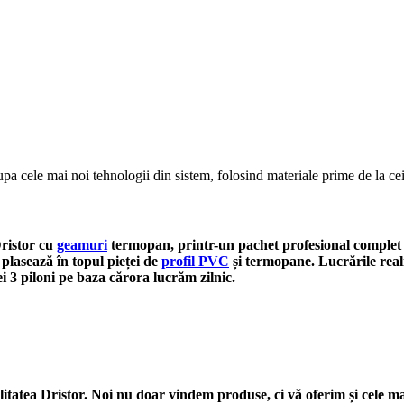
a cele mai noi tehnologii din sistem, folosind materiale prime de la cei
Dristor cu
geamuri
termopan, printr-un pachet profesional complet de 
e plasează în topul pieței de
profil PVC
și termopane.
Lucrările real
cei 3 piloni pe baza cărora lucrăm zilnic.
litatea Dristor. Noi nu doar vindem produse, ci vă oferim și cele ma