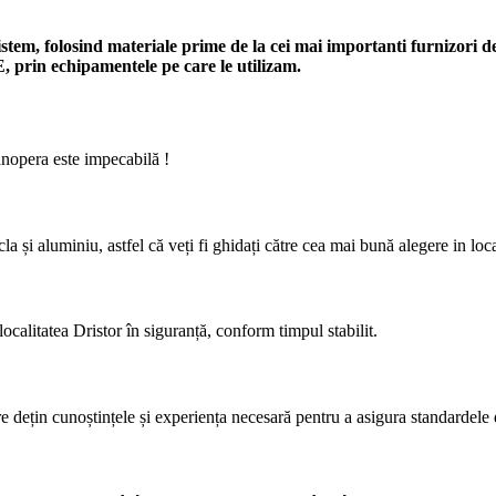
sistem, folosind materiale prime de la cei mai importanti furnizori
E, prin echipamentele pe care le utilizam.
anopera este impecabilă !
la și aluminiu, astfel că veți fi ghidați către cea mai bună alegere in loca
calitatea Dristor în siguranță, conform timpul stabilit.
re dețin cunoștințele și experiența necesară pentru a asigura standardele 