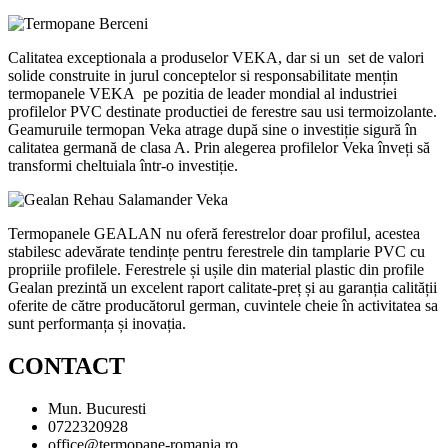
Calitatea exceptionala a produselor VEKA, dar si un set de valori
solide construite in jurul conceptelor si responsabilitate mențin
termopanele VEKA pe pozitia de leader mondial al industriei
profilelor PVC destinate productiei de ferestre sau usi termoizolante.
Geamuruile termopan Veka atrage după sine o investiție sigură în
calitatea germană de clasa A. Prin alegerea profilelor Veka înveți să
transformi cheltuiala într-o investiție.
Termopanele GEALAN nu oferă ferestrelor doar profilul, acestea
stabilesc adevărate tendințe pentru ferestrele din tamplarie PVC cu
propriile profilele. Ferestrele și ușile din material plastic din profile
Gealan prezintă un excelent raport calitate-preț și au garanția calității
oferite de către producătorul german, cuvintele cheie în activitatea sa
sunt performanța și inovația.
CONTACT
Mun. Bucuresti
0722320928
office@termopane-romania.ro