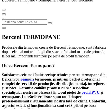
Bucuresti Termopane - Termopane, Ferestre, Usi, Bucuresti
Berceni TERMOPANE
Produsele din termopan create de Berceni Termopane, sunt fabricate
dupa cele mai noi tehnologii din sistem, folosind materiale prime de
la cei mai importanti furnizori pe piata de profil termopan.
De ce Berceni Termopane?
Satisfacem cele mai înalte cerințe tehnice pentru termopane din
Berceni cu
geamuri
termopan, printr-un pachet profesional
complet de servicii de producție, distribuție, montaj, întreținere
și service. Garanția calității produselor și a serviciilor
specialiștilor noștri ne plasează în topul pieței de
profil PVC
și
termopane.
Lucrările realizate spun totul despre
profesionalismul și atașamentul nostru față de client. Confortul,
aspectul estetic și funcționalitatea sunt cei 3 piloni pe baza