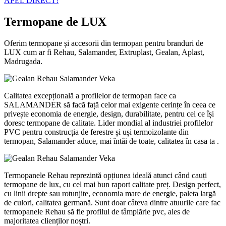
APEL DIRECT!
Termopane de LUX
Oferim termopane și accesorii din termopan pentru branduri de
LUX cum ar fi Rehau, Salamander, Extruplast, Gealan, Aplast,
Madrugada.
Calitatea excepțională a profilelor de termopan face ca
SALAMANDER să facă față celor mai exigente cerințe în ceea ce
privește economia de energie, design, durabilitate, pentru cei ce își
doresc termopane de calitate. Lider mondial al industriei profilelor
PVC pentru construcția de ferestre și uși termoizolante din
termopan, Salamander aduce, mai întâi de toate, calitatea în casa ta .
Termopanele Rehau reprezintă opțiunea ideală atunci când cauți
termopane de lux, cu cel mai bun raport calitate preț. Design perfect,
cu linii drepte sau rotunjite, economia mare de energie, paleta largă
de culori, calitatea germană. Sunt doar câteva dintre atuurile care fac
termopanele Rehau să fie profilul de tâmplărie pvc, ales de
majoritatea clienților noștri.